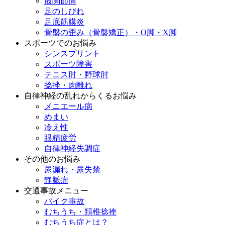
股関節痛
足のしびれ
足底筋膜炎
骨盤の歪み（骨盤矯正）・O脚・X脚
スポーツでのお悩み
シンスプリント
スポーツ障害
テニス肘・野球肘
捻挫・肉離れ
自律神経の乱れからくるお悩み
メニエール病
めまい
冷え性
眼精疲労
自律神経失調症
その他のお悩み
尿漏れ・尿失禁
静脈瘤
交通事故メニュー
バイク事故
むちうち・頚椎捻挫
むちうち症とは？