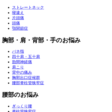
ストレートネック
寝違え
片頭痛
頭痛
顎関節症
胸部・肩・背部・手のお悩み
バネ指
四十肩・五十肩
肋間神経痛
肩こり
背中の痛み
胸郭出口症候群
腰部脊柱管狭窄症
腰部のお悩み
ぎっくり腰
脊柱管狭窄症