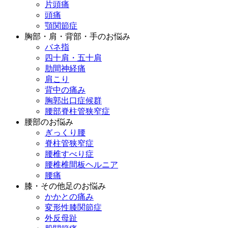
片頭痛
頭痛
顎関節症
胸部・肩・背部・手のお悩み
バネ指
四十肩・五十肩
肋間神経痛
肩こり
背中の痛み
胸郭出口症候群
腰部脊柱管狭窄症
腰部のお悩み
ぎっくり腰
脊柱管狭窄症
腰椎すべり症
腰椎椎間板ヘルニア
腰痛
膝・その他足のお悩み
かかとの痛み
変形性膝関節症
外反母趾