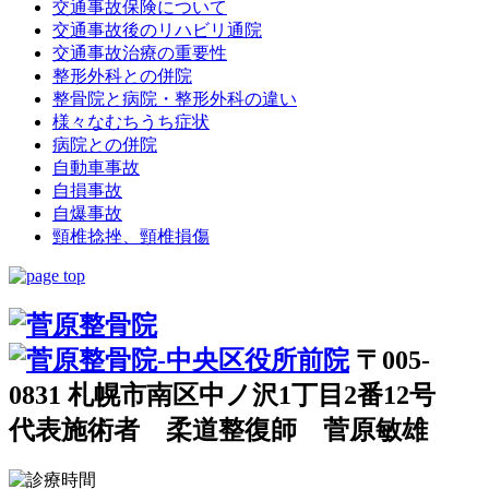
交通事故保険について
交通事故後のリハビリ通院
交通事故治療の重要性
整形外科との併院
整骨院と病院・整形外科の違い
様々なむちうち症状
病院との併院
自動車事故
自損事故
自爆事故
頸椎捻挫、頸椎損傷
〒005-
0831 札幌市南区中ノ沢1丁目2番12号
代表施術者 柔道整復師 菅原敏雄