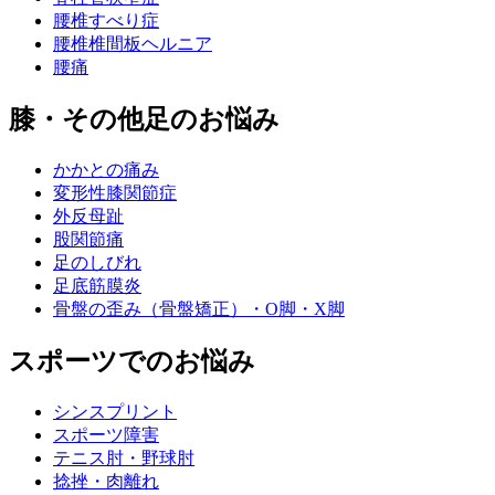
腰椎すべり症
腰椎椎間板ヘルニア
腰痛
膝・その他足のお悩み
かかとの痛み
変形性膝関節症
外反母趾
股関節痛
足のしびれ
足底筋膜炎
骨盤の歪み（骨盤矯正）・O脚・X脚
スポーツでのお悩み
シンスプリント
スポーツ障害
テニス肘・野球肘
捻挫・肉離れ