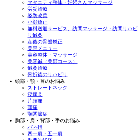
マタニティ整体・妊婦さんマッサージ
労災治療
姿勢改善
小顔矯正
無料送迎サービス、訪問マッサージ・訪問リハビ
リ鍼灸
産後の骨盤矯正
美容メニュー
美容整体・マッサージ
美容鍼（美顔コース）
鍼灸治療
骨折後のリハビリ
頭部・顎・首のお悩み
ストレートネック
寝違え
片頭痛
頭痛
顎関節症
胸部・肩・背部・手のお悩み
バネ指
四十肩・五十肩