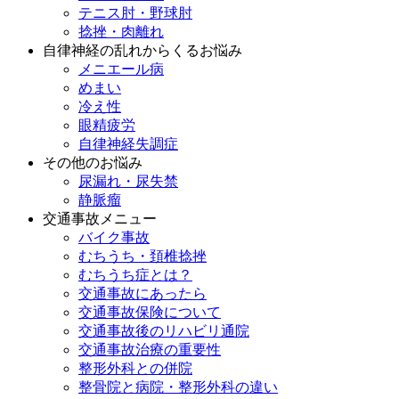
テニス肘・野球肘
捻挫・肉離れ
自律神経の乱れからくるお悩み
メニエール病
めまい
冷え性
眼精疲労
自律神経失調症
その他のお悩み
尿漏れ・尿失禁
静脈瘤
交通事故メニュー
バイク事故
むちうち・頚椎捻挫
むちうち症とは？
交通事故にあったら
交通事故保険について
交通事故後のリハビリ通院
交通事故治療の重要性
整形外科との併院
整骨院と病院・整形外科の違い