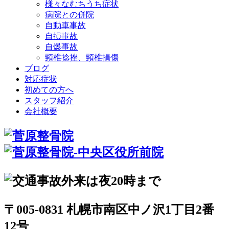
様々なむちうち症状
病院との併院
自動車事故
自損事故
自爆事故
頸椎捻挫、頸椎損傷
ブログ
対応症状
初めての方へ
スタッフ紹介
会社概要
〒005-0831 札幌市南区中ノ沢1丁目2番
12号