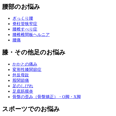
腰部のお悩み
ぎっくり腰
脊柱管狭窄症
腰椎すべり症
腰椎椎間板ヘルニア
腰痛
膝・その他足のお悩み
かかとの痛み
変形性膝関節症
外反母趾
股関節痛
足のしびれ
足底筋膜炎
骨盤の歪み（骨盤矯正）・O脚・X脚
スポーツでのお悩み