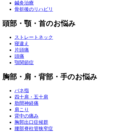
鍼灸治療
骨折後のリハビリ
頭部・顎・首のお悩み
ストレートネック
寝違え
片頭痛
頭痛
顎関節症
胸部・肩・背部・手のお悩み
バネ指
四十肩・五十肩
肋間神経痛
肩こり
背中の痛み
胸郭出口症候群
腰部脊柱管狭窄症