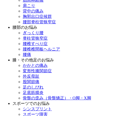
肋間神経痛
肩こり
背中の痛み
胸郭出口症候群
腰部脊柱管狭窄症
腰部のお悩み
ぎっくり腰
脊柱管狭窄症
腰椎すべり症
腰椎椎間板ヘルニア
腰痛
膝・その他足のお悩み
かかとの痛み
変形性膝関節症
外反母趾
股関節痛
足のしびれ
足底筋膜炎
骨盤の歪み（骨盤矯正）・O脚・X脚
スポーツでのお悩み
シンスプリント
スポーツ障害