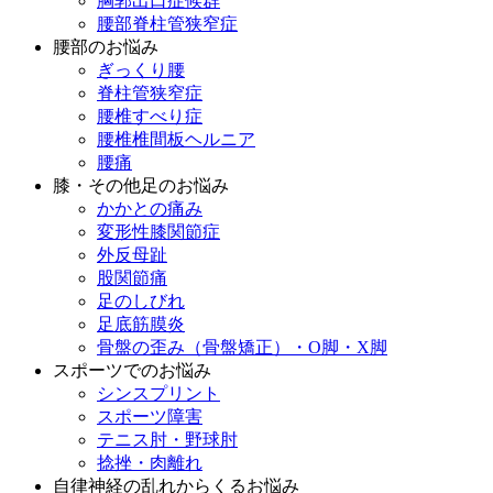
胸郭出口症候群
腰部脊柱管狭窄症
腰部のお悩み
ぎっくり腰
脊柱管狭窄症
腰椎すべり症
腰椎椎間板ヘルニア
腰痛
膝・その他足のお悩み
かかとの痛み
変形性膝関節症
外反母趾
股関節痛
足のしびれ
足底筋膜炎
骨盤の歪み（骨盤矯正）・O脚・X脚
スポーツでのお悩み
シンスプリント
スポーツ障害
テニス肘・野球肘
捻挫・肉離れ
自律神経の乱れからくるお悩み