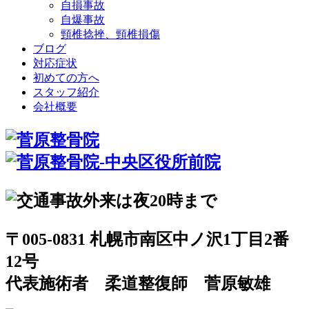
自損事故
自爆事故
頸椎捻挫、頸椎損傷
ブログ
対応症状
初めての方へ
スタッフ紹介
会社概要
〒005-0831 札幌市南区中ノ沢1丁目2番
12号
代表施術者 柔道整復師 菅原敏雄