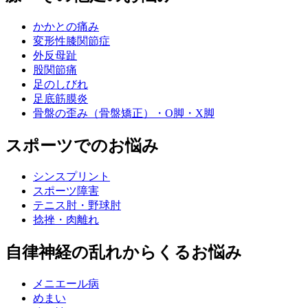
かかとの痛み
変形性膝関節症
外反母趾
股関節痛
足のしびれ
足底筋膜炎
骨盤の歪み（骨盤矯正）・O脚・X脚
スポーツでのお悩み
シンスプリント
スポーツ障害
テニス肘・野球肘
捻挫・肉離れ
自律神経の乱れからくるお悩み
メニエール病
めまい