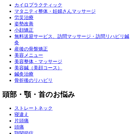
カイロプラクティック
マタニティ整体・妊婦さんマッサージ
労災治療
姿勢改善
小顔矯正
無料送迎サービス、訪問マッサージ・訪問リハビリ鍼
灸
産後の骨盤矯正
美容メニュー
美容整体・マッサージ
美容鍼（美顔コース）
鍼灸治療
骨折後のリハビリ
頭部・顎・首のお悩み
ストレートネック
寝違え
片頭痛
頭痛
顎関節症