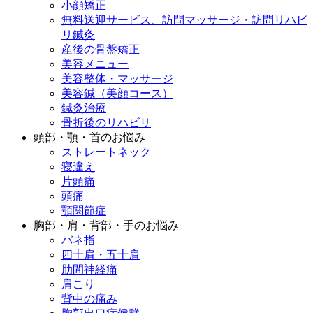
小顔矯正
無料送迎サービス、訪問マッサージ・訪問リハビ
リ鍼灸
産後の骨盤矯正
美容メニュー
美容整体・マッサージ
美容鍼（美顔コース）
鍼灸治療
骨折後のリハビリ
頭部・顎・首のお悩み
ストレートネック
寝違え
片頭痛
頭痛
顎関節症
胸部・肩・背部・手のお悩み
バネ指
四十肩・五十肩
肋間神経痛
肩こり
背中の痛み