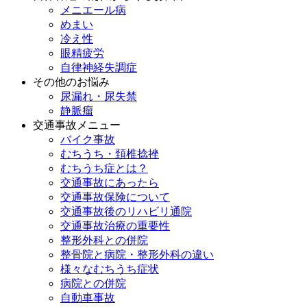
メニエール病
めまい
冷え性
眼精疲労
自律神経失調症
その他のお悩み
尿漏れ・尿失禁
静脈瘤
交通事故メニュー
バイク事故
むちうち・頚椎捻挫
むちうち症とは？
交通事故にあったら
交通事故保険について
交通事故後のリハビリ通院
交通事故治療の重要性
整形外科との併院
整骨院と病院・整形外科の違い
様々なむちうち症状
病院との併院
自動車事故