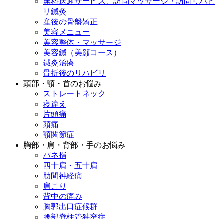
無料送迎サービス、訪問マッサージ・訪問リハビ
リ鍼灸
産後の骨盤矯正
美容メニュー
美容整体・マッサージ
美容鍼（美顔コース）
鍼灸治療
骨折後のリハビリ
頭部・顎・首のお悩み
ストレートネック
寝違え
片頭痛
頭痛
顎関節症
胸部・肩・背部・手のお悩み
バネ指
四十肩・五十肩
肋間神経痛
肩こり
背中の痛み
胸郭出口症候群
腰部脊柱管狭窄症