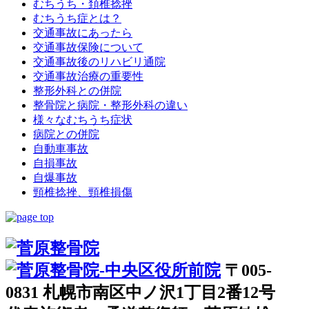
むちうち・頚椎捻挫
むちうち症とは？
交通事故にあったら
交通事故保険について
交通事故後のリハビリ通院
交通事故治療の重要性
整形外科との併院
整骨院と病院・整形外科の違い
様々なむちうち症状
病院との併院
自動車事故
自損事故
自爆事故
頸椎捻挫、頸椎損傷
〒005-
0831 札幌市南区中ノ沢1丁目2番12号