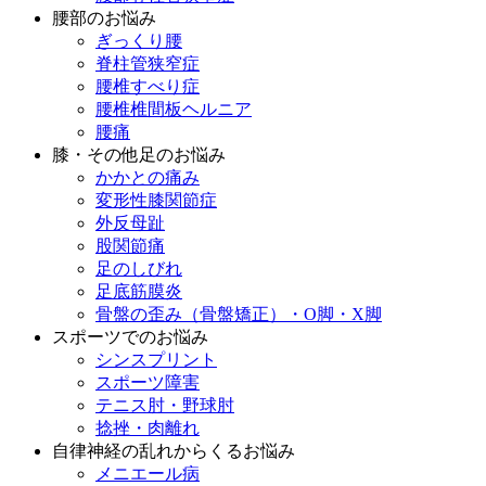
腰部のお悩み
ぎっくり腰
脊柱管狭窄症
腰椎すべり症
腰椎椎間板ヘルニア
腰痛
膝・その他足のお悩み
かかとの痛み
変形性膝関節症
外反母趾
股関節痛
足のしびれ
足底筋膜炎
骨盤の歪み（骨盤矯正）・O脚・X脚
スポーツでのお悩み
シンスプリント
スポーツ障害
テニス肘・野球肘
捻挫・肉離れ
自律神経の乱れからくるお悩み
メニエール病