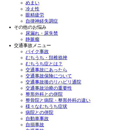
めまい
冷え性
眼精疲労
自律神経失調症
その他のお悩み
尿漏れ・尿失禁
静脈瘤
交通事故メニュー
バイク事故
むちうち・頚椎捻挫
むちうち症とは？
交通事故にあったら
交通事故保険について
交通事故後のリハビリ通院
交通事故治療の重要性
整形外科との併院
整骨院と病院・整形外科の違い
様々なむちうち症状
病院との併院
自動車事故
自損事故