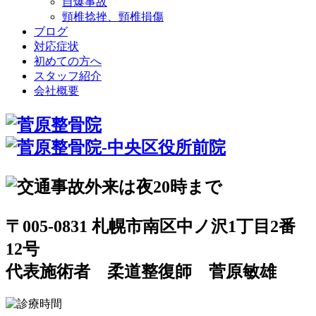
自爆事故
頸椎捻挫、頸椎損傷
ブログ
対応症状
初めての方へ
スタッフ紹介
会社概要
〒005-0831 札幌市南区中ノ沢1丁目2番
12号
代表施術者 柔道整復師 菅原敏雄