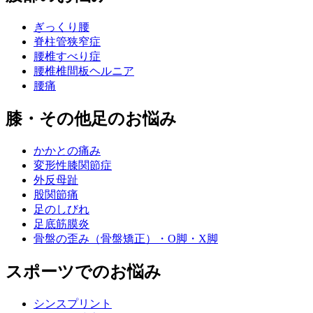
ぎっくり腰
脊柱管狭窄症
腰椎すべり症
腰椎椎間板ヘルニア
腰痛
膝・その他足のお悩み
かかとの痛み
変形性膝関節症
外反母趾
股関節痛
足のしびれ
足底筋膜炎
骨盤の歪み（骨盤矯正）・O脚・X脚
スポーツでのお悩み
シンスプリント