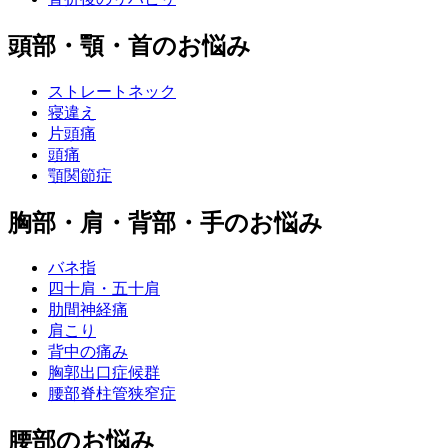
頭部・顎・首のお悩み
ストレートネック
寝違え
片頭痛
頭痛
顎関節症
胸部・肩・背部・手のお悩み
バネ指
四十肩・五十肩
肋間神経痛
肩こり
背中の痛み
胸郭出口症候群
腰部脊柱管狭窄症
腰部のお悩み