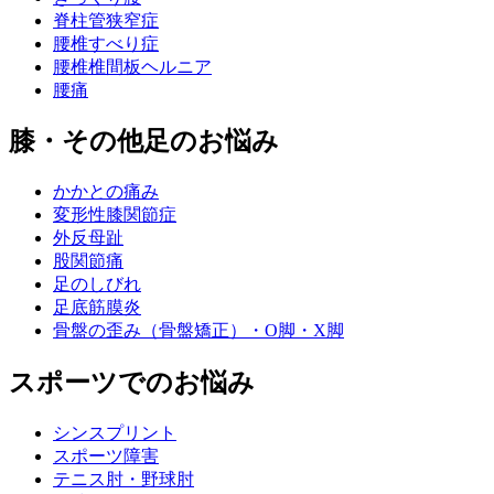
脊柱管狭窄症
腰椎すべり症
腰椎椎間板ヘルニア
腰痛
膝・その他足のお悩み
かかとの痛み
変形性膝関節症
外反母趾
股関節痛
足のしびれ
足底筋膜炎
骨盤の歪み（骨盤矯正）・O脚・X脚
スポーツでのお悩み
シンスプリント
スポーツ障害
テニス肘・野球肘