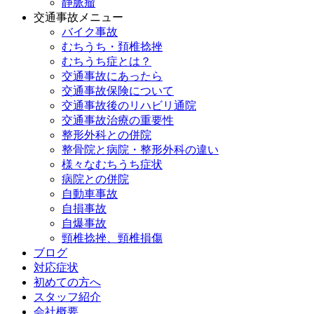
静脈瘤
交通事故メニュー
バイク事故
むちうち・頚椎捻挫
むちうち症とは？
交通事故にあったら
交通事故保険について
交通事故後のリハビリ通院
交通事故治療の重要性
整形外科との併院
整骨院と病院・整形外科の違い
様々なむちうち症状
病院との併院
自動車事故
自損事故
自爆事故
頸椎捻挫、頸椎損傷
ブログ
対応症状
初めての方へ
スタッフ紹介
会社概要