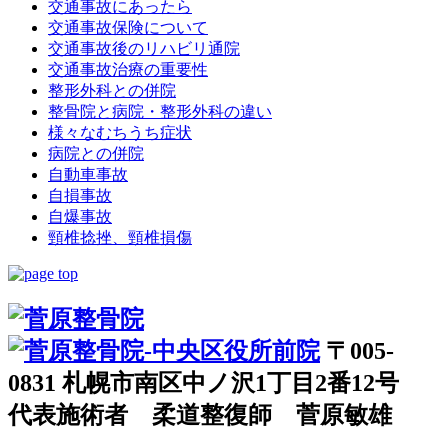
交通事故にあったら
交通事故保険について
交通事故後のリハビリ通院
交通事故治療の重要性
整形外科との併院
整骨院と病院・整形外科の違い
様々なむちうち症状
病院との併院
自動車事故
自損事故
自爆事故
頸椎捻挫、頸椎損傷
〒005-
0831 札幌市南区中ノ沢1丁目2番12号
代表施術者 柔道整復師 菅原敏雄