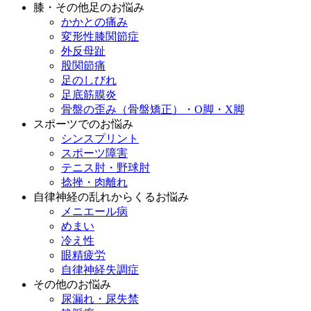
膝・その他足のお悩み
かかとの痛み
変形性膝関節症
外反母趾
股関節痛
足のしびれ
足底筋膜炎
骨盤の歪み（骨盤矯正）・O脚・X脚
スポーツでのお悩み
シンスプリント
スポーツ障害
テニス肘・野球肘
捻挫・肉離れ
自律神経の乱れからくるお悩み
メニエール病
めまい
冷え性
眼精疲労
自律神経失調症
その他のお悩み
尿漏れ・尿失禁