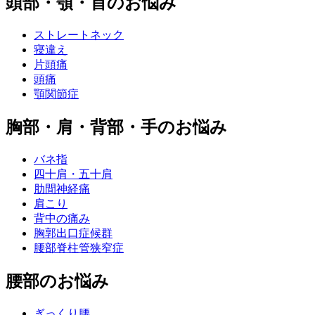
頭部・顎・首のお悩み
ストレートネック
寝違え
片頭痛
頭痛
顎関節症
胸部・肩・背部・手のお悩み
バネ指
四十肩・五十肩
肋間神経痛
肩こり
背中の痛み
胸郭出口症候群
腰部脊柱管狭窄症
腰部のお悩み
ぎっくり腰