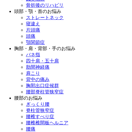
骨折後のリハビリ
頭部・顎・首のお悩み
ストレートネック
寝違え
片頭痛
頭痛
顎関節症
胸部・肩・背部・手のお悩み
バネ指
四十肩・五十肩
肋間神経痛
肩こり
背中の痛み
胸郭出口症候群
腰部脊柱管狭窄症
腰部のお悩み
ぎっくり腰
脊柱管狭窄症
腰椎すべり症
腰椎椎間板ヘルニア
腰痛