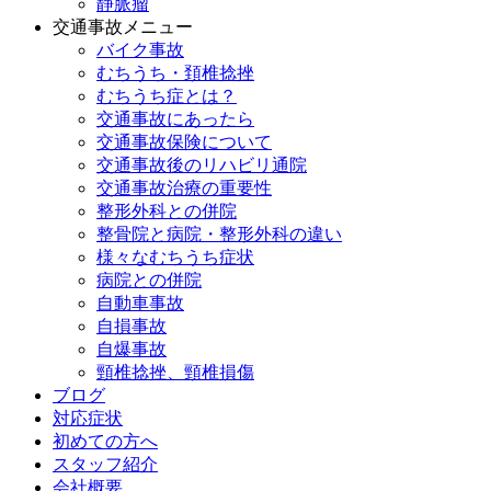
静脈瘤
交通事故メニュー
バイク事故
むちうち・頚椎捻挫
むちうち症とは？
交通事故にあったら
交通事故保険について
交通事故後のリハビリ通院
交通事故治療の重要性
整形外科との併院
整骨院と病院・整形外科の違い
様々なむちうち症状
病院との併院
自動車事故
自損事故
自爆事故
頸椎捻挫、頸椎損傷
ブログ
対応症状
初めての方へ
スタッフ紹介
会社概要