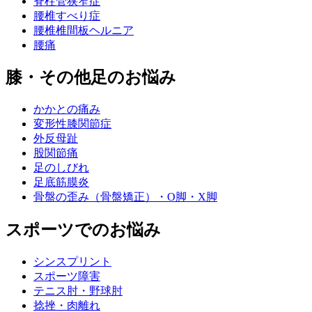
脊柱管狭窄症
腰椎すべり症
腰椎椎間板ヘルニア
腰痛
膝・その他足のお悩み
かかとの痛み
変形性膝関節症
外反母趾
股関節痛
足のしびれ
足底筋膜炎
骨盤の歪み（骨盤矯正）・O脚・X脚
スポーツでのお悩み
シンスプリント
スポーツ障害
テニス肘・野球肘
捻挫・肉離れ