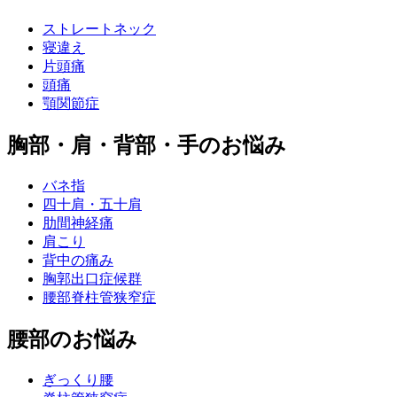
ストレートネック
寝違え
片頭痛
頭痛
顎関節症
胸部・肩・背部・手のお悩み
バネ指
四十肩・五十肩
肋間神経痛
肩こり
背中の痛み
胸郭出口症候群
腰部脊柱管狭窄症
腰部のお悩み
ぎっくり腰