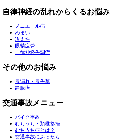
自律神経の乱れからくるお悩み
メニエール病
めまい
冷え性
眼精疲労
自律神経失調症
その他のお悩み
尿漏れ・尿失禁
静脈瘤
交通事故メニュー
バイク事故
むちうち・頚椎捻挫
むちうち症とは？
交通事故にあったら