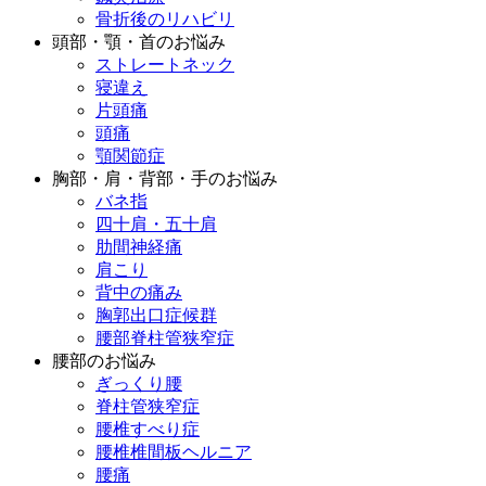
骨折後のリハビリ
頭部・顎・首のお悩み
ストレートネック
寝違え
片頭痛
頭痛
顎関節症
胸部・肩・背部・手のお悩み
バネ指
四十肩・五十肩
肋間神経痛
肩こり
背中の痛み
胸郭出口症候群
腰部脊柱管狭窄症
腰部のお悩み
ぎっくり腰
脊柱管狭窄症
腰椎すべり症
腰椎椎間板ヘルニア
腰痛