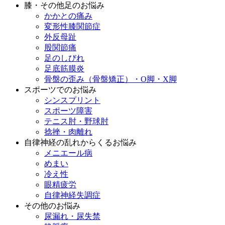
膝・その他足のお悩み
かかとの痛み
変形性膝関節症
外反母趾
股関節痛
足のしびれ
足底筋膜炎
骨盤の歪み（骨盤矯正）・O脚・X脚
スポーツでのお悩み
シンスプリント
スポーツ障害
テニス肘・野球肘
捻挫・肉離れ
自律神経の乱れからくるお悩み
メニエール病
めまい
冷え性
眼精疲労
自律神経失調症
その他のお悩み
尿漏れ・尿失禁