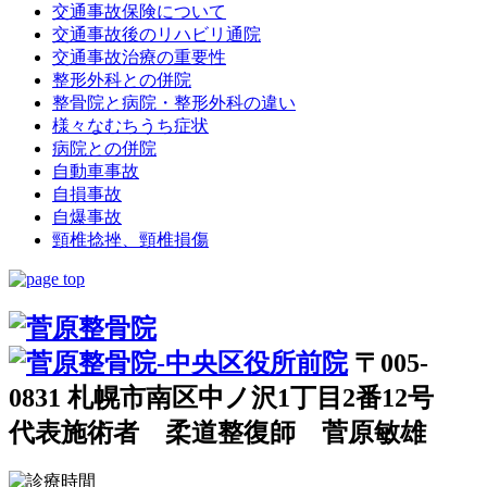
交通事故保険について
交通事故後のリハビリ通院
交通事故治療の重要性
整形外科との併院
整骨院と病院・整形外科の違い
様々なむちうち症状
病院との併院
自動車事故
自損事故
自爆事故
頸椎捻挫、頸椎損傷
〒005-
0831 札幌市南区中ノ沢1丁目2番12号
代表施術者 柔道整復師 菅原敏雄